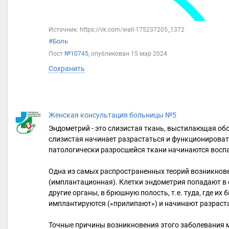
Источник: https://vk.com/wall-175237205_1372
#Боль
Пост
№10745
, опубликован
15 мар 2024
Сохранить
Женская консультация больницы №5
Эндометрий - это слизистая ткань, выстилающая об
слизистая начинает разрастаться и функционироват
патологически разросшейся ткани начинаются восп
Одна из самых распространенных теорий возникнов
(имплантационная). Клетки эндометрия попадают в с
другие органы, в брюшную полость, т.е. туда, где их 
имплантируются («прилипают») и начинают разраст
Точные причины возникновения этого заболевания м