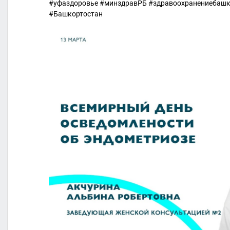
#уфаздоровье #минздравРБ #здравоохранениебаш
#Башкортостан