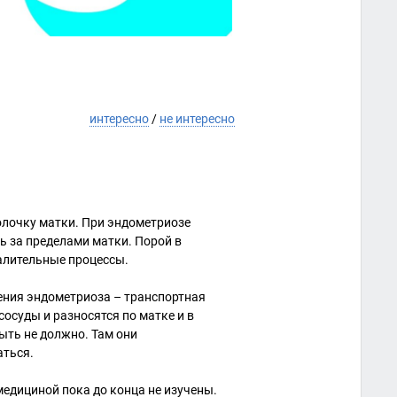
интересно
/
не интересно
олочку матки. При эндометриозе
ь за пределами матки. Порой в
алительные процессы.
ения эндометриоза – транспортная
осуды и разносятся по матке и в
быть не должно. Там они
аться.
едициной пока до конца не изучены.