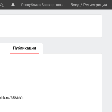
🔔
Вход
/
Регистрация
Республика Башкортостан
🔍
Публикации
clck.ru/35MeYb