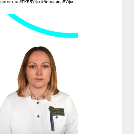
кортостан #ГКБ5Уфа #больница5Уфа