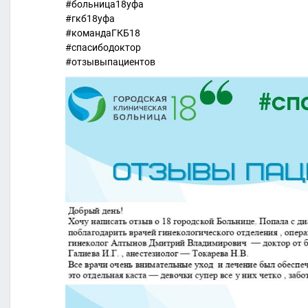
#больница18уфа
#гкб18уфа
#командаГКБ18
#спасибодоктор
#отзывыпациентов