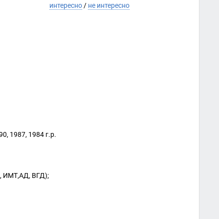
интересно
/
не интересно
0, 1987, 1984 г.р.
, ИМТ,АД, ВГД);