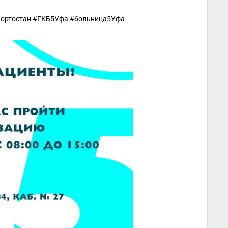
кортостан #ГКБ5Уфа #больница5Уфа