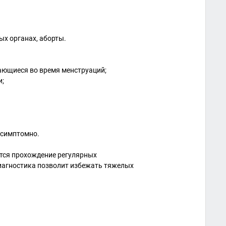
х органах, аборты.
вающиеся во время менструаций;
и;
ссимптомно.
тся прохождение регулярных
диагностика позволит избежать тяжелых