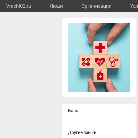
Vrachi02.ru
Люди
Организации
Усл
Боль
Другие языки: