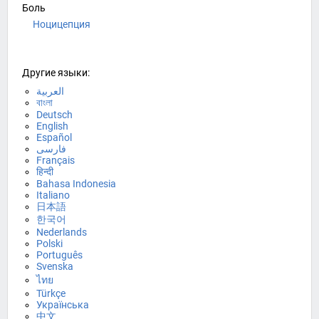
Боль
Ноцицепция
Другие языки:
العربية
বাংলা
Deutsch
English
Español
فارسی
Français
हिन्दी
Bahasa Indonesia
Italiano
日本語
한국어
Nederlands
Polski
Português
Svenska
ไทย
Türkçe
Українська
中文