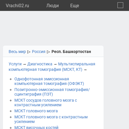
Vrachi02.ru
Люди
Eще
🔔
Респу
🔍
Весь мир
▷
Россия
▷
Респ. Башкортостан
→
→
Услуги
Диагностика
Мультиспиральная
→
компьютерная томография (МСКТ, КТ)
Однофотонная эмиссионная
компьютерная томография (ОФЭКТ)
Позитронно-эмиссионная томография/
сцинтиграфия (ПЭТ)
МСКТ сосудов головного мозга с
контрастным усилением
МСКТ головного мозга
МСКТ головного мозга с контрастным
усилением
МСКТ височных костей