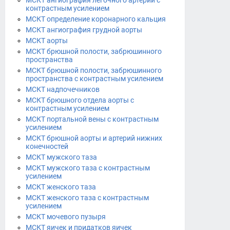
МСКТ ангиография легочного артерий с
контрастным усилением
МСКТ определение коронарного кальция
МСКТ ангиография грудной аорты
МСКТ аорты
МСКТ брюшной полости, забрюшинного
пространства
МСКТ брюшной полости, забрюшинного
пространства с контрастным усилением
МСКТ надпочечников
МСКТ брюшного отдела аорты с
контрастным усилением
МСКТ портальной вены с контрастным
усилением
МСКТ брюшной аорты и артерий нижних
конечностей
МСКТ мужского таза
МСКТ мужского таза с контрастным
усилением
МСКТ женского таза
МСКТ женского таза с контрастным
усилением
МСКТ мочевого пузыря
МСКТ яичек и придатков яичек