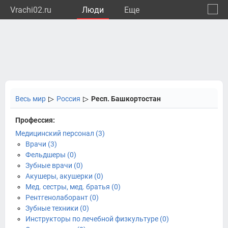
Vrachi02.ru
Люди
Eще
🔔
Респу
🔍
Весь мир
▷
Россия
▷
Респ. Башкортостан
Профессия:
Медицинский персонал (3)
Врачи (3)
Фельдшеры (0)
Зубные врачи (0)
Акушеры, акушерки (0)
Мед. сестры, мед. братья (0)
Рентгенолаборант (0)
Зубные техники (0)
Инструкторы по лечебной физкультуре (0)