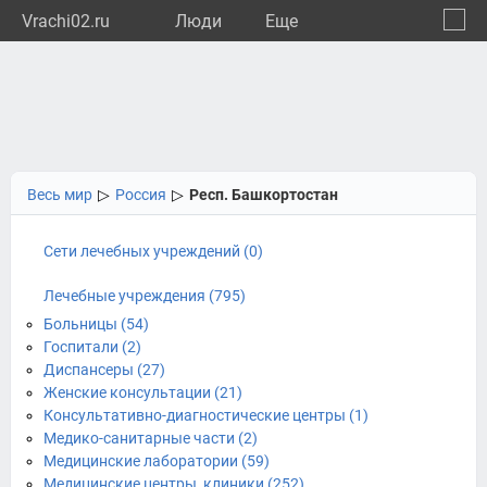
Vrachi02.ru
Люди
Eще
🔔
Респу
🔍
Весь мир
▷
Россия
▷
Респ. Башкортостан
Сети лечебных учреждений (0)
Лечебные учреждения (795)
Больницы (54)
Госпитали (2)
Диспансеры (27)
Женские консультации (21)
Консультативно-диагностические центры (1)
Медико-санитарные части (2)
Медицинские лаборатории (59)
Медицинские центры, клиники (252)