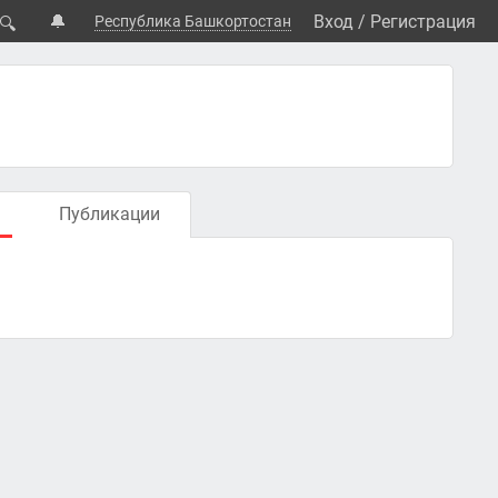
🔔
Вход
/
Регистрация
Республика Башкортостан
🔍
Публикации