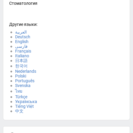
Стоматология
Другие языки:
العربية
Deutsch
English
فارسی
Français
Italiano
日本語
한국어
Nederlands
Polski
Português
Svenska
ไทย
Türkçe
Українська
Tiếng Việt
中文