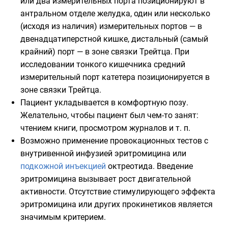
или два измерительных порта позиционируют в
антральном отделе желудка, один или несколько
(исходя из наличия) измерительных портов — в
двенадцатиперстной кишке, дистальный (самый
крайний) порт — в зоне
связки Трейтца
. При
исследовании тонкого кишечника средний
измерительный порт катетера позиционируется в
зоне связки Трейтца.
Пациент укладывается в комфортную позу.
Желательно, чтобы пациент был чем-то занят:
чтением книги, просмотром журналов и т. п.
Возможно применение провокационных тестов с
внутривенной инфузией
эритромицина
или
подкожной инъекцией
октреотида
. Введение
эритромицина вызывает рост двигательной
активности. Отсутствие стимулирующего эффекта
эритромицина или других
прокинетиков
является
значимым критерием.