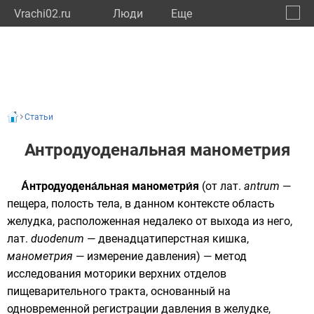
Vrachi02.ru
Люди
Eще
🔔
Респу
🔍
Статьи
Антродуоденальная манометрия
А́нтродуодена́льная манометри́я
(от
лат.
antrum
—
пещера, полость тела, в данном контексте область
желудка, расположенная недалеко от выхода из него,
лат.
duodenum
— двенадцатиперстная кишка,
манометрия
— измерение давления) — метод
исследования моторики верхних отделов
пищеварительного тракта
, основанный на
одновременной регистрации давления в
желудке
,