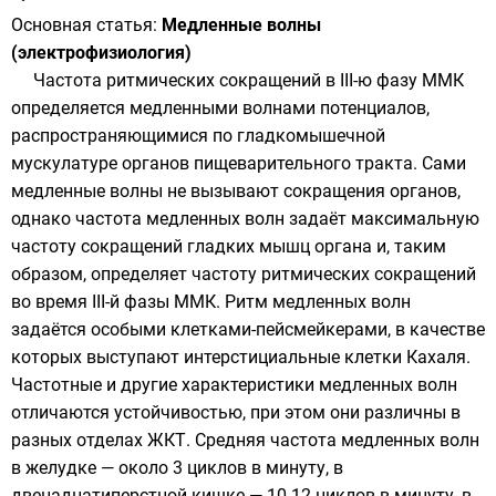
Основная статья:
Медленные волны
(электрофизиология)
Частота ритмических сокращений в III-ю фазу ММК
определяется медленными волнами потенциалов,
распространяющимися по гладкомышечной
мускулатуре органов пищеварительного тракта. Сами
медленные волны не вызывают сокращения органов,
однако частота медленных волн задаёт максимальную
частоту сокращений гладких мышц органа и, таким
образом, определяет частоту ритмических сокращений
во время III-й фазы ММК. Ритм медленных волн
задаётся особыми клетками-
пейсмейкерами
, в качестве
которых выступают
интерстициальные клетки Кахаля
.
Частотные и другие характеристики медленных волн
отличаются устойчивостью, при этом они различны в
разных отделах ЖКТ. Средняя частота медленных волн
в желудке — около 3 циклов в минуту, в
двенадцатиперстной кишке — 10-12 циклов в минуту, в