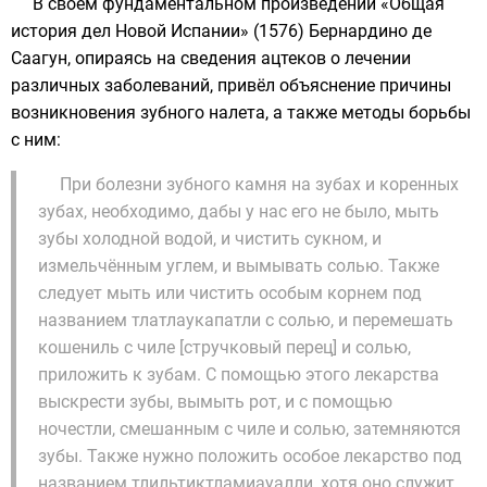
В своём фундаментальном произведении «
Общая
история дел Новой Испании
» (
1576
)
Бернардино де
Саагун
, опираясь на сведения
ацтеков
о лечении
различных заболеваний, привёл объяснение причины
возникновения зубного налета, а также методы борьбы
с ним:
При болезни зубного камня на зубах и коренных
зубах, необходимо, дабы у нас его не было, мыть
зубы холодной водой, и чистить сукном, и
измельчённым углем, и вымывать солью. Также
следует мыть или чистить особым корнем под
названием тлатлаукапатли с солью, и перемешать
кошениль с чиле [стручковый перец] и солью,
приложить к зубам. С помощью этого лекарства
выскрести зубы, вымыть рот, и с помощью
ночестли, смешанным с чиле и солью, затемняются
зубы. Также нужно положить особое лекарство под
названием тлильтиктламиауалли, хотя оно служит