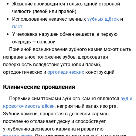
Жевание производится только одной стороной
челюсти
(левой или правой).
Использование некачественных
зубных щёток
и
паст
.
У
человека
нарушен
обмен веществ
, в первую
очередь — солевой.
Причиной возникновения зубного камня может быть
неправильное положение зубов, шероховатая
поверхность вследствие установки пломб,
ортодонтических
и
ортопедических
конструкций.
Клинические проявления
Первыми
симптомами
зубного камня являются
зуд и
кровоточивость дёсен
, неприятный запах изо рта.
Зубной камень, прорастая в десневой карман,
постепенно отслаивает десну и способствует
углублению десневого кармана и развитию