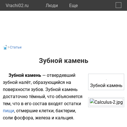
Vrachi02.ru
Люди
Eще
🔔
Респу
🔍
Статьи
Зубной камень
Зубной камень
— отвердевший
зубной налёт
, образующийся на
Зубной камень
поверхности
зубов
. Зубной камень
достаточно тёмный, что объясняется
тем, что в его состав входят остатки
пищи
, отмершие
клетки
,
бактерии
,
соли
фосфора
,
железа
и
кальция
.