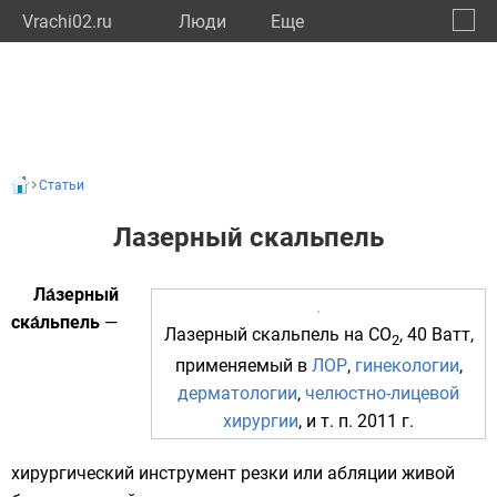
Vrachi02.ru
Люди
Eще
🔔
Респу
🔍
Статьи
Лазерный скальпель
Ла́зерный
ска́льпель
—
Лазерный скальпель на CO
, 40 Ватт,
2
применяемый в
ЛОР
,
гинекологии
,
дерматологии
,
челюстно-лицевой
хирургии
, и т. п. 2011 г.
хирургический инструмент
резки
или
абляции
живой