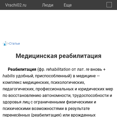
Vrachi02.ru
Люди
Eще
🔔
Респу
🔍
Статьи
Медицинская реабилитация
Реабилитация
(
фр.
rehabilitation
от
лат.
re
вновь +
habilis
удобный, приспособленный) в медицине —
комплекс медицинских,
психологических
,
педагогических, профессиональных и юридических мер
по восстановлению автономности, трудоспособности и
здоровья
лиц с ограниченными физическими и
психическими возможностями в результате
перенесённых (реабилитация) или врожденных