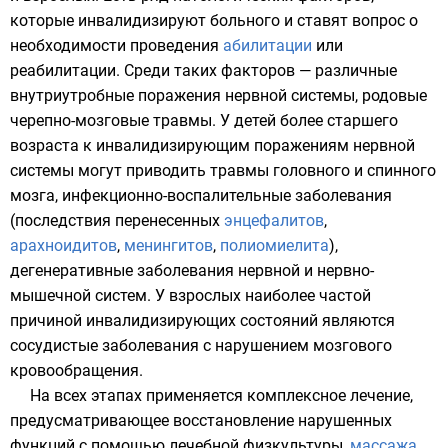
которые
инвалидизируют
больного и ставят вопрос о
необходимости проведения
абилитации
или
реабилитации. Среди таких факторов — различные
внутриутробные поражения нервной системы, родовые
черепно-мозговые травмы. У детей более старшего
возраста к инвалидизирующим поражениям нервной
системы могут приводить травмы головного и спинного
мозга, инфекционно-воспалительные заболевания
(последствия перенесенных
энцефалитов
,
арахноидитов
,
менингитов
,
полиомиелита
),
дегенеративные заболевания нервной и нервно-
мышечной систем. У взрослых наиболее частой
причиной инвалидизирующих состояний являются
сосудистые заболевания с нарушением мозгового
кровообращения.
На всех этапах применяется комплексное лечение,
предусматривающее восстановление нарушенных
функций с помощью
лечебной физкультуры
,
массажа
,