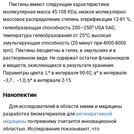
Пектины имеют следующие характеристики:
молекулярная масса 45-108 KDa; низкое молекулярно-
массовое распределение; степень этерификации 12-81 %;
o
гелеобразующая способность 200—250
USA SAG;
температура гелеобразования от 25
°
C; высокая
эмульгирующая способность (20 минут при 4000-8000
rpm). Пектины бесцветны в
гелях
, в
эмульсиях
и в
растворенном виде. Не содержат остатки
флавоноидов
и веществ, окисляющихся в результате хранения.
Параметры цвета: L* в интервале 90-92; a* в интервале
−3,7… −1,0; b* в интервале 2-15.
Нанопектин
Для исследователей в области химии и медицины
разработка биоматериалов для
регенеративной
медицины
по-прежнему считается инновационной
областью. Исследования показывают, что