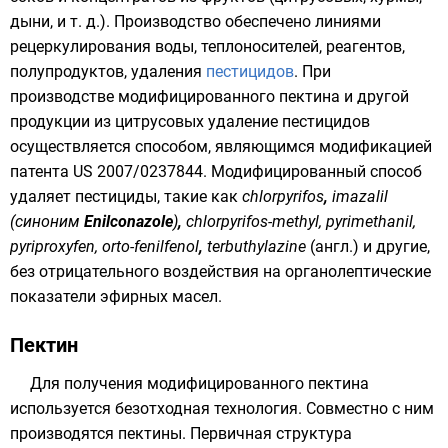
дыни
, и т. д.). Производство обеспечено линиями
рецеркулирования воды, теплоносителей, реагентов,
полупродуктов, удаления
пестицидов
. При
производстве модифицированного пектина и другой
продукции из цитрусовых удаление пестицидов
осуществляется способом, являющимся модификацией
патента US 2007/0237844. Модифицированный способ
удаляет пестициды, такие как
chlorpyrifos
,
imazalil
(синоним
Enilconazole
)
,
chlorpyrifos-methyl,
pyrimethanil
,
pyriproxyfen
,
orto-fenilfenol
,
terbuthylazine
(англ.) и другие,
без отрицательного воздействия на органолептические
показатели эфирных масел.
Пектин
Для получения модифицированного пектина
используется безотходная технология. Совместно с ним
производятся пектины.
Первичная структура