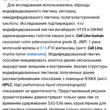
Для исследования использовались образцы
модифицированного пектина,
хитозана
,
немодифицированого пектина, полигалактуроновой
кислоты. Исследования подтверждают, что
модифицированный пектин ингибирует HT29 и SW480
аденокарциномы толстой кишки (англ.
Cell Line human
,
caucasian colon adenocarcinoma grade II
)
, JIMT- 1 рака
молочной железы и
B16
-F10 меланомы (англ.
Cell Line,
murine tumor
melanoma
). Модифицированный пектин
способен инициировать
апоптоз
двумя сигнальными
маршрутами: внешним и внутренним. Анализ структуры
модифицированных пектинов, полученных двумя
рассматриваемыми способами, с помощью
ВЭЖХ
(англ.
HPLC
, High performance liquid chromatography
)
показывает их идентичность. Представленный рисунок
хроматограммы
демонстрирует только один пик со
временем удерживания 5,62-5,66 мин, характерным для
пектиновых соединений. Наличие только одного пика, а