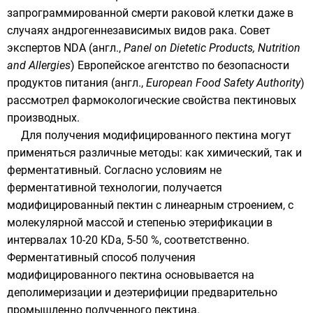
запрограммированной смерти раковой клетки даже в
случаях андрогеннезависимых видов рака. Совет
экспертов NDA (англ.,
Panel on Dietetic Products, Nutrition
and Allergies
)
Европейское агентство по безопасности
продуктов питания
(англ.,
European Food Safety Authority
)
рассмотрел фармокологические свойства пектиновых
производных.
Для получения модифицированного пектина могут
применяться различные методы: как химический, так и
ферментативный. Согласно условиям не
ферментативной технологии, получается
модифицированный пектин с линеарным строением, с
молекулярной массой
и степенью
этерификации
в
интервалах 10-20 KDa, 5-50 %, соответственно.
Ферментативный способ получения
модифицированного пектина основывается на
деполимеризации и деэтерифиции предварительно
промышленно полученного
пектина
.