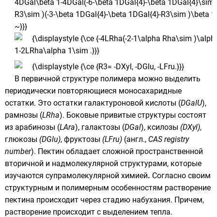
В первичной структуре
полимера
можно выделить
периодически повторяющиеся моносахаридные
остатки. Это остатки
галактуроновой кислоты
(
DGalU
),
рамнозы
(
LRha
). Боковые привитые структуры состоят
из
арабинозы
(
LAra
),
галактозы
(
DGal
),
ксилозы
(DXyl)
,
глюкозы
(DGlu)
,
фруктозы
(LFru)
(англ.,
CAS registry
number
). Пектин обладает сложной пространственной
вторичной и надмолекулярной структурами, которые
изучаются
супрамолекулярной химией
.
Согласно своим
структурным и полимерным особенностям растворение
пектина происходит через стадию набухания. Причем,
растворение происходит с выделением тепла.