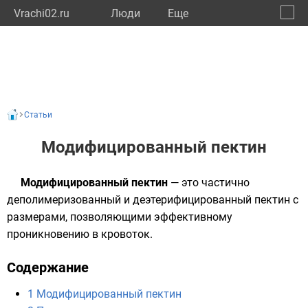
Vrachi02.ru
Люди
Eще
🔔
Респу
🔍
Статьи
Модифицированный пектин
Модифицированный пектин
— это частично
деполимеризованный и деэтерифицированный пектин с
размерами, позволяющими эффективному
проникновению в кровоток.
Содержание
1
Модифицированный пектин