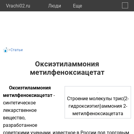
Vrachi02.ru
Люди
Eще
🔔
Респу
🔍
Статьи
Оксиэтиламмония
метилфеноксиацетат
Оксиэтиламмония
метилфеноксиацетат
-
Строение молекулы трис(2-
синтетическое
гидроксиэтил)аммония 2-
лекарственное
метилфеноксиацетата
вещество,
разработанное
советскими учеными, известное в России под торговым