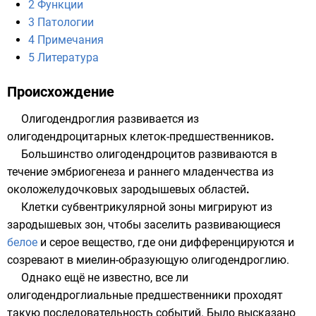
2
Функции
3
Патологии
4
Примечания
5
Литература
Происхождение
Олигодендроглия развивается из
олигодендроцитарных клеток-предшественников
.
Большинство олигодендроцитов развиваются в
течение
эмбриогенеза
и раннего младенчества из
околожелудочковых зародышевых областей
.
Клетки субвентрикулярной зоны мигрируют из
зародышевых зон, чтобы заселить развивающиеся
белое
и
серое вещество
, где они дифференцируются и
созревают в миелин-образующую олигодендроглию.
Однако ещё не известно, все ли
олигодендроглиальные предшественники проходят
такую последовательность событий. Было высказано