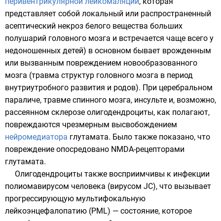
перивентрикулярной лейкомаляции
, которая
представляет собой локальный или распространенный
асептический некроз белого вещества больших
полушарий головного мозга и встречается чаще всего у
недоношенных детей) в основном бывает врожденным
или вызванным повреждением новообразованного
мозга (травма структур головного мозга в период
внутриутробного развития и родов). При церебральном
параличе, травме спинного мозга, инсульте и, возможно,
рассеянном склерозе олигодендроциты, как полагают,
повреждаются чрезмерным высвобождением
нейромедиатора
глутамата
. Было также показано, что
повреждение опосредовано
NMDA-рецепторами
глутамата.
Олигодендроциты также восприимчивы к инфекции
полиомавирусом человека
(вирусом JC), что вызывает
прогрессирующую мультифокальную
лейкоэнцефалопатию (PML) — состояние, которое