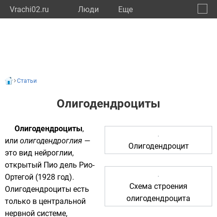
Vrachi02.ru
Люди
Eще
🔔
Респу
🔍
Статьи
Олигодендроциты
Олигодендроциты
,
или
олигодендроглия
—
Олигодендроцит
это вид
нейроглии
,
открытый Пио дель Рио-
Ортегой (1928 год).
Схема строения
Олигодендроциты есть
олигодендроцита
только в
центральной
нервной системе
,