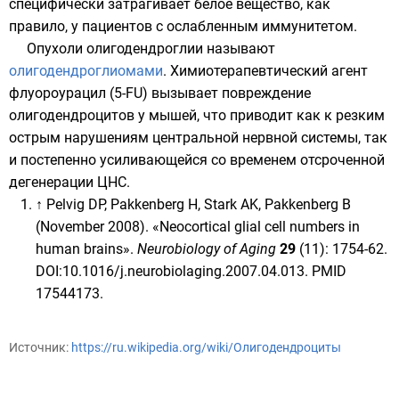
специфически затрагивает белое вещество, как
правило, у пациентов с ослабленным иммунитетом.
Опухоли олигодендроглии называют
олигодендроглиомами
. Химиотерапевтический агент
флуороурацил
(5-FU) вызывает повреждение
олигодендроцитов у мышей, что приводит как к резким
острым нарушениям центральной нервной системы, так
и постепенно усиливающейся со временем отсроченной
дегенерации ЦНС.
↑
Pelvig DP, Pakkenberg H, Stark AK, Pakkenberg B
(November 2008). «Neocortical glial cell numbers in
human brains».
Neurobiology of Aging
29
(11): 1754-62.
DOI
:
10.1016/j.neurobiolaging.2007.04.013
.
PMID
17544173
.
Источник:
https://ru.wikipedia.org/wiki/Олигодендроциты