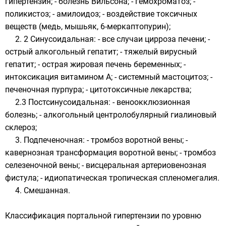
гипертензия; - болезнь Вильсона; - гемохроматоз; -
поликистоз; - амилоидоз; - воздействие токсичных
веществ (медь, мышьяк, 6-меркаптопурин);
2. 2 Синусоидальная: - все случаи цирроза печени; -
острый алкогольный гепатит; - тяжелый вирусный
гепатит; - острая жировая печень беременных; -
интоксикация витамином А; - системный мастоцитоз; -
печеночная пурпура; - цитотоксичные лекарства;
2.3 Постсинусоидальная: - веноокклюзионная
болезнь; - алкогольный центролобулярный гиалиновый
склероз;
3. Подпеченочная: - тромбоз воротной вены; -
кавернозная трансформация воротной вены; - тромбоз
селезеночной вены; - висцеральная артериовенозная
фистула; - идиопатическая тропическая спленомегалия.
4. Смешанная.
Классификация портальной гипертензии по уровню