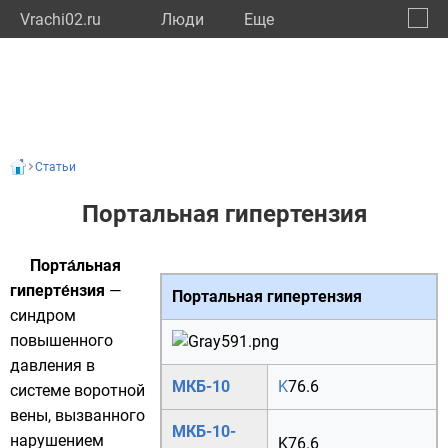
Vrachi02.ru
Люди
Eще
🔔
Респу
🔍
Статьи
Портальная гипертензия
Порта́льная
гиперте́нзия
—
Портальная гипертензия
синдром
повышенного
давления в
МКБ-10
K
76.6
системе
воротной
вены
, вызванного
МКБ-10-
нарушением
K76.6