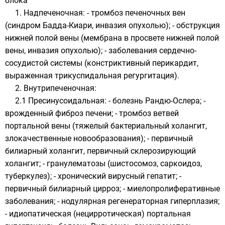
блока
1. Надпеченочная: - тромбоз печеночных вен
(синдром Бадда-Киари, инвазия опухолью); - обструкция
нижней полой вены (мембрана в просвете нижней полой
вены, инвазия опухолью); - заболевания сердечно-
сосудистой системы (констриктивный перикардит,
выраженная трикуспидальная регургитация).
2. Внутрипеченочная:
2.1 Пресинусоидальная: - болезнь Рандю-Ослера; -
врожденный фиброз печени; - тромбоз ветвей
портальной вены (тяжелый бактериальный холангит,
злокачественные новообразования); - первичный
билиарный холангит, первичный склерозирующий
холангит; - гранулематозы (шистосомоз, саркоидоз,
туберкулез); - хронический вирусный гепатит; -
первичный билиарный цирроз; - миелопролиферативные
заболевания; - нодулярная регенераторная гиперплазия;
- идиопатическая (нецирротическая) портальная