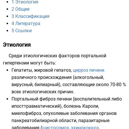
1
Этиология
2
Общее
3
Классификация
4
Литература
5
Ссылки
Этиология
Среди этиологических факторов портальной
гипертензии могут быть:
Гепатиты
,
жировой гепатоз
,
цирроз печени
различного происхождения (алкогольный,
вирусный, билиарный), составляющие около 70-80 %
всех этиологических причин.
Портальный фиброз печени (воспалительный либо
ипосттравматический),
болезнь Кароли
,
миелофиброз,
опухолевые заболевания органов
панкреатобилиарной области
, паразитарные
заболевания (
шистосомоз
,
эхинококкоз
,