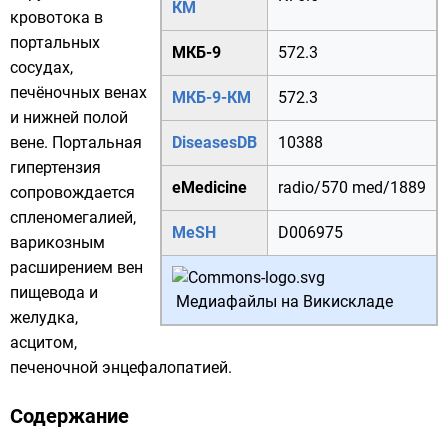
КМ
кровотока в
портальных
МКБ-9
572.3
сосудах,
печёночных венах
МКБ-9-КМ
572.3
и
нижней полой
вене
. Портальная
DiseasesDB
10388
гипертензия
eMedicine
radio/570
med/1889
сопровождается
спленомегалией,
MeSH
D006975
варикозным
расширением вен
пищевода и
Медиафайлы на Викискладе
желудка,
асцитом,
печеночной энцефалопатией.
Содержание