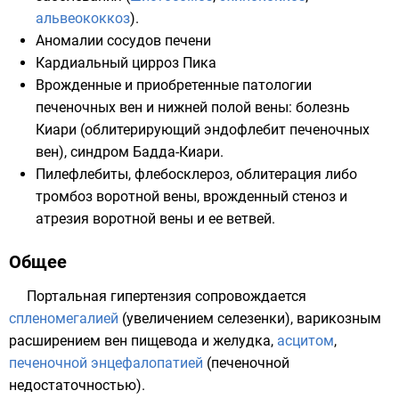
альвеококкоз
).
Аномалии сосудов печени
Кардиальный цирроз Пика
Врожденные и приобретенные патологии
печеночных вен и нижней полой вены: болезнь
Киари (облитерирующий эндофлебит печеночных
вен), синдром Бадда-Киари.
Пилефлебиты
, флебосклероз, облитерация либо
тромбоз
воротной вены
, врожденный стеноз и
атрезия воротной вены и ее ветвей.
Общее
Портальная гипертензия сопровождается
спленомегалией
(увеличением селезенки), варикозным
расширением вен пищевода и желудка,
асцитом
,
печеночной энцефалопатией
(печеночной
недостаточностью).