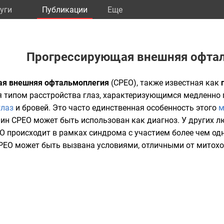
уги
Публикации
Eще
Прогрессирующая внешняя офта
ая внешняя офтальмоплегия
(CPEO), также известная как
ся типом расстройства глаз, характеризующимся медленно
глаз
и бровей. Это часто единственная особенность этого
м
рмин CPEO может быть использован как
диагноз
. У других 
O происходит в рамках
синдрома
с участием более чем одн
PEO может быть вызвана условиями, отличными от митох