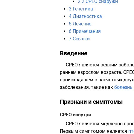
2.2
CPEO снаружи
3
Генетика
4
Диагностика
5
Лечение
6
Примечания
7
Ссылки
Введение
CPEO является редким заболе
раннем взрослом возрасте. CPE
происходящем в расчётных двух
заболевания, такие как
болезнь
Признаки и симптомы
CPEO изнутри
CPEO является медленно прог
Первым симптомом является
пт