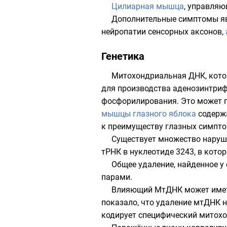
Цилиарная мышца
, управляю
Дополнительные симптомы яв
нейропатии сенсорных аксонов,
Генетика
Митохондриальная ДНК
, кот
для производства
аденозинтри
фосфорилирования. Это может пр
мышцы глазного яблока
содержа
к преимуществу глазных симпто
Существует множество наруш
тРНК в нуклеотиде 3243, в кото
Общее удаление, найденное у
парами.
Влияющий МтДНК может иметь
показало, что удаление мтДНК 
кодирует специфический митохо