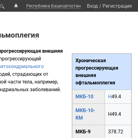
🔔
Вход
/
Регистрация
Республика Башкортостан
🔍
льмоплегия
прогрессирующая внешняя
 прогрессирующей
Хроническая
итохондриального
прогрессирующая
людей, страдающих от
внешняя
ой части тела, например,
офтальмоплегия
ондриальных заболеваний.
МКБ-10
H
49.4
МКБ-10-
H49.4
КМ
МКБ-9
378.72