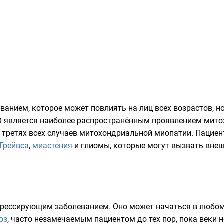
ванием, которое может повлиять на лиц всех возрастов, н
O является наиболее распространённым проявлением мит
 третях всех случаев митохондриальной миопатии. Пацие
 Грейвса
,
миастения
и глиомы, которые могут вызвать вн
рессирующим заболеванием. Оно может начаться в любом во
оз
, часто незамечаемым пациентом до тех пор, пока веки н