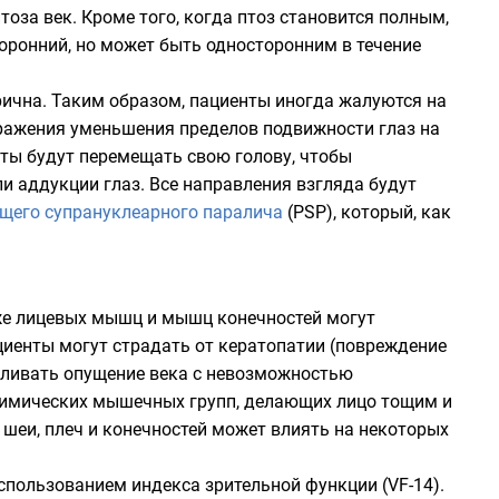
оза век. Кроме того, когда птоз становится полным,
оронний, но может быть односторонним в течение
рична. Таким образом, пациенты иногда жалуются на
тражения уменьшения пределов подвижности глаз на
нты будут перемещать свою голову, чтобы
 аддукции глаз. Все направления взгляда будут
щего супрануклеарного паралича
(PSP), который, как
кже лицевых мышц и мышц конечностей могут
ациенты могут страдать от кератопатии (повреждение
иливать опущение века с невозможностью
мимических мышечных групп, делающих лицо тощим и
шеи, плеч и конечностей может влиять на некоторых
спользованием индекса зрительной функции (VF-14).