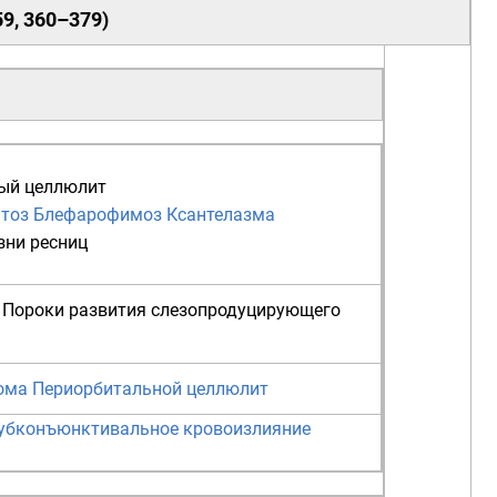
59
,
360–379
)
ый целлюлит
тоз
Блефарофимоз
Ксантелазма
зни
ресниц
Пороки развития слезопродуцирующего
ома
Периорбитальной целлюлит
убконъюнктивальное кровоизлияние