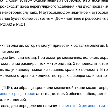
ют с количеством окислительных потребностей относител
происходит из-за нерегулярного удаления или дублировани
в некоторых случаях. И аутосомно-доминантное и аутосом
вание будет более серьезным. Доминантные и рецессивны
 POLG2 и PEO1.
их патологий, которые могут привести к офтальмоплегии.
 патологий.
ощью биопсии мышц. При осмотре мышечных волокон, ок
 скопление расширенных митохондрий. Это приводит к тё
 получившему название «рваных красных волокон». В то
мальном старении, количество, превышающее количество 
я
(ПЦР), из образца крови или мышечной ткани может опр
иновых рецепторов
антител, который обычно наблюдается 
альмоплегией.
глаза, для определения наличия
пигментной ретинопатии
,