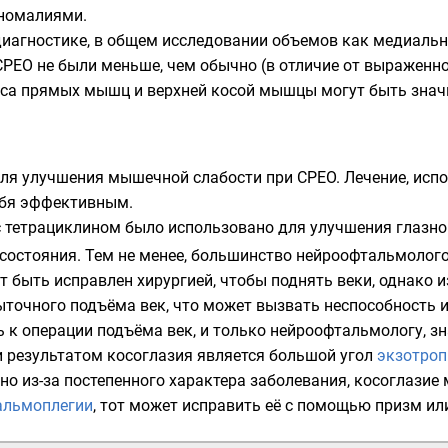
аномалиями.
диагностике, в общем исследовании объемов как медиаль
PEO не были меньше, чем обычно (в отличие от выраженно
а прямых мышц и верхней косой мышцы могут быть знач
для улучшения мышечной слабости при CPEO. Лечение, исп
ебя эффективным.
с
тетрациклином
было использовано для улучшения глазной
 состояния. Тем не менее, большинство нейроофтальмолог
т быть исправлен хирургией, чтобы поднять веки, однако и
ыточного подъёма век, что может вызвать неспособность и
ь к операции подъёма век, и только нейроофтальмологу, з
 результатом косоглазия является большой угол
экзотроп
 но из-за постепенного характера заболевания, косоглазие
альмоплегии
, тот может исправить её с помощью
призм
или