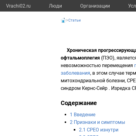
Vrachi02.ru
Люди
Организации
Усл
Статьи
Хроническая прогрессирующ
офтальмоплегия
(ПЭО), являет
невозможностью перемещения
заболевания
, в этом случае те
митохондриальной болезни, CPE
синдром Кернс-Сейр
. Изредка C
Содержание
1
Введение
2
Признаки и симптомы
2.1
CPEO изнутри