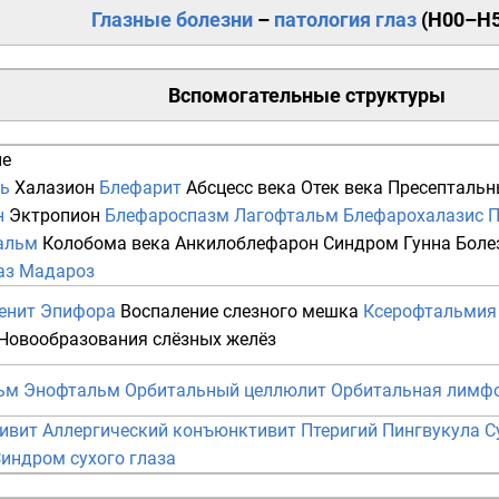
Глазные болезни
–
патология
глаз
(
H00–H
Вспомогательные структуры
ие
ь
Халазион
Блефарит
Абсцесс века
Отек века
Пресептальн
н
Эктропион
Блефароспазм
Лагофтальм
Блефарохалазис
П
альм
Колобома века
Анкилоблефарон
Синдром Гунна
Боле
аз
Мадароз
енит
Эпифора
Воспаление слезного мешка
Ксерофтальмия
Новообразования слёзных желёз
ьм
Энофтальм
Орбитальный целлюлит
Орбитальная лимф
ивит
Аллергический конъюнктивит
Птеригий
Пингвукула
С
индром сухого глаза