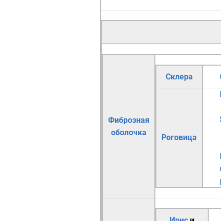
Склера
Фиброзная
оболочка
Роговица
Ирис
и