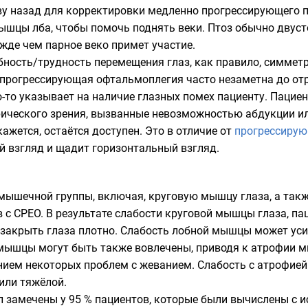
у назад для корректировки медленно прогрессирующего пт
ышцы лба, чтобы помочь поднять веки. Птоз обычно двуст
ежде чем парное веко примет участие.
ность/трудность перемещения глаз, как правило, симмет
, прогрессирующая офтальмоплегия часто незаметна до о
-то указывает на наличие глазных помех пациенту. Пацие
ического зрения, вызванные невозможностью абдукции или
кажется, остаётся доступен. Это в отличие от
прогрессирую
й взгляд и щадит горизонтальный взгляд.
 мышечной группы, включая,
круговую мышцу глаза
, а та
в с CPEO. В результате слабости круговой мышцы глаза, п
 закрыть глаза плотно. Слабость лобной мышцы может ус
 мышцы могут быть также вовлечены, приводя к атрофии 
ием некоторых проблем с жеванием. Слабость с атрофией 
или тяжёлой.
 замечены у 95 % пациентов, которые были вычислены с и