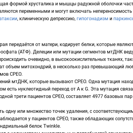
щая формой хрусталика и мышцы радужной оболочки часто
ляются переменными и могут включать непереносимость 
атаксии
, клиническую депрессию,
гипогонадизм
и
паркинс
орая передаётся от матери, кодирует белки, которые явля
фосфата
(АТФ). Делеции или мутации сегментов мтДНК вед
оисходить очевидно, в высокоокислительных тканях, таки
т объем митохондрий, в несколько раз превышающий люб
мов CPEO.
ений мтДНК, которые вызывают CPEO. Одна мутация наход
ром есть нуклеотидный переход от A к G. Эта мутация связ
 одной трети пациентов CPEO, составляет 4977 базовых п
 одну или множество точек удаления, с соответствующи
наблюдается у пациентов CPEO, также обладающих сопутст
ндриальный белок Twinkle.