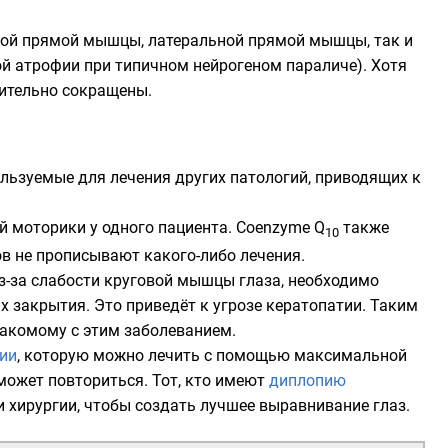
ной прямой мышцы, латеральной прямой мышцы, так и
й атрофии при типичном нейрогеном параличе). Хотя
ительно сокращены.
ользуемые для лечения других патологий, приводящих к
 моторики у одного пациента. Coenzyme Q
также
10
ов не прописывают какого-либо лечения.
з-за слабости
круговой мышцы глаза
, необходимо
х закрытия. Это приведёт к угрозе кератопатии. Таким
накомому с этим заболеванием.
ии
, которую можно лечить с помощью максимальной
 может повториться. Тот, кто имеют
диплопию
 хирургии, чтобы создать лучшее выравнивание глаз.