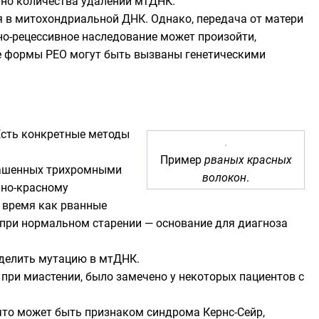
ьно количества удалений мтДНК.
я в митохондриальной ДНК. Однако, передача от матери
но-рецессивное наследование может произойти,
е формы PEO могут быть вызваны генетическими
 Есть конкретные методы
Пример
рваных красных
рашенных трихромными
волокон
.
мно-красному
 время как рванные
при нормальном старении — основание для диагноза
еделить мутацию в мтДНК.
при миастении, было замечено у некоторых пациентов с
 что может быть признаком
синдрома Кернс-Сейр
,