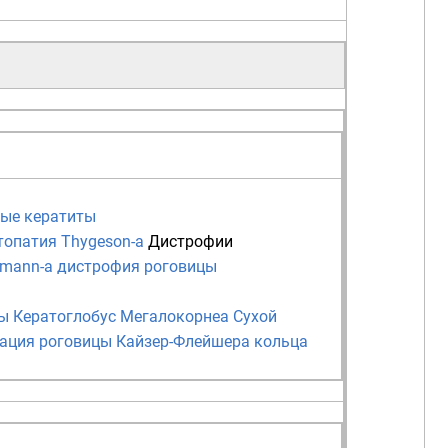
вые кератиты
топатия Thygeson-а
Дистрофии
mann-а дистрофия роговицы
цы
Кератоглобус
Мегалокорнеа
Сухой
ация роговицы
Кайзер-Флейшера кольца