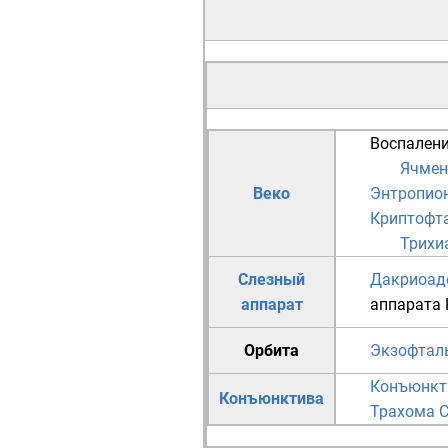
Воспален
Ячмен
Веко
Энтропио
Криптофт
Трихи
Слезный
Дакриоад
аппарат
аппарата
Орбита
Экзофтал
Конъюнкт
Конъюнктива
Трахома
С