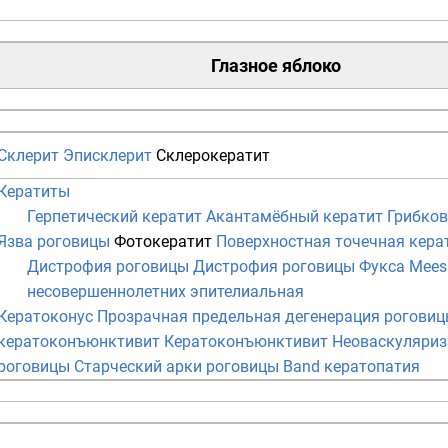
Глазное яблоко
Склерит
Эписклерит
Склерокератит
Кератиты
Герпетический кератит
Акантамёбный кератит
Грибко
Язва роговицы
Фотокератит
Поверхностная точечная кера
Дистрофия роговицы
Дистрофия роговицы Фукса
Mees
несовершеннолетних эпителиальная
Кератоконус
Прозрачная предельная дегенерация рогови
кератоконъюнктивит
Кератоконъюнктивит
Неоваскуляриз
роговицы
Старческий арки роговицы
Band кератопатия