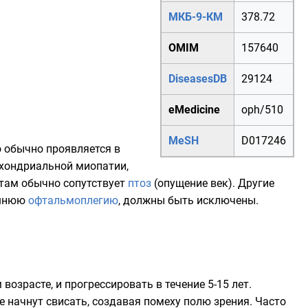
МКБ-9-КМ
378.72
OMIM
157640
DiseasesDB
29124
eMedicine
oph/510
MeSH
D017246
о обычно проявляется в
охондриальной миопатии,
нтам обычно сопутствует
птоз
(опущение век). Другие
ешнюю
офтальмоплегию
, должны быть исключены.
зрасте, и прогрессировать в течение 5-15 лет.
е начнут свисать, создавая помеху полю зрения. Часто