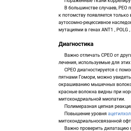
Поражённые ткани коррелиру
В большинстве случаев, PEO 
к потомству появляется только 
аутосомно-рецессивное наследо
мутациями в генах ANT1 , POLG ,
Диагностика
Важно отличать CPEO от друг
лечения, используемые для этих
CPEO диагностируется с пом
пятнами Гомори, можно увидеть
окрашиванию мышечных волокон,
красные волокна видны при нор
митохондриальной миопатии.
Полимеразная цепная реакци
Повышение уровня
ацетилхол
митохондриальносвязанной офт
Важно проверить дилатацию 