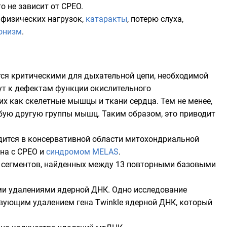
 не зависит от CPEO.
физических нагрузок,
катаракты
, потерю слуха,
онизм
.
ются критическими для дыхательной цепи, необходимой
ут к дефектам функции окислительного
х как скелетные мышцы и ткани сердца. Тем не менее,
ую другую группы мышц. Таким образом, это приводит
ится в консервативной области митохондриальной
ана с CPEO и
синдромом MELAS
.
ар сегментов, найденных между 13 повторными базовыми
ми удалениями ядерной ДНК. Одно исследование
вующим удалением гена Twinkle ядерной ДНК, который