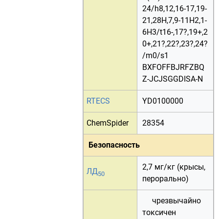
24/h8,12,16-17,19-
21,28H,7,9-11H2,1-
6H3/t16-,17?,19+,2
0+,21?,22?,23?,24?
/m0/s1
BXFOFFBJRFZBQ
Z-JCJSGGDISA-N
RTECS
YD0100000
ChemSpider
28354
Безопасность
2,7 мг/кг (крысы,
ЛД
50
перорально)
чрезвычайно
токсичен