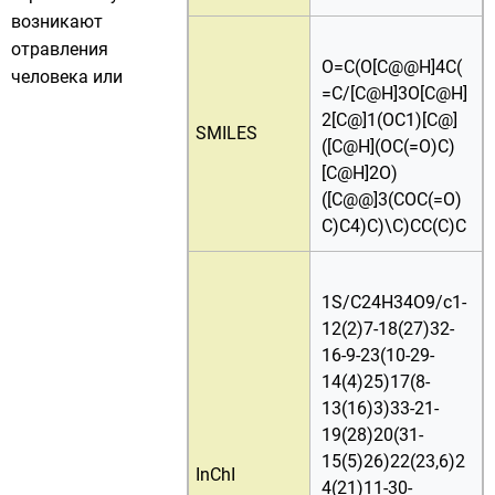
возникают
отравления
O=C(O[C@@H]4C(
человека или
=C/[C@H]3O[C@H]
2[C@]1(OC1)[C@]
SMILES
([C@H](OC(=O)C)
[C@H]2O)
([C@@]3(COC(=O)
C)C4)C)\C)CC(C)C
1S/C24H34O9/c1-
12(2)7-18(27)32-
16-9-23(10-29-
14(4)25)17(8-
13(16)3)33-21-
19(28)20(31-
15(5)26)22(23,6)2
InChI
4(21)11-30-