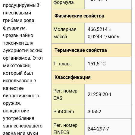
формула
продуцируемый
плесневыми
Физические свойства
грибами
рода
фузариум
,
Молярная
466,5214 ±
чрезвычайно
масса
0,0243 г/
моль
токсичен для
Термические свойства
эукариотических
организмов. Этот
Т. плав.
151,5 °C
микотоксин,
который был
Классификация
использован в
качестве
Рег. номер
21259-20-1
биологического
CAS
оружия
,
вследствие
PubChem
30552
употребления
Рег. номер
заплесневевшего
244-297-7
EINECS
зерна или муки