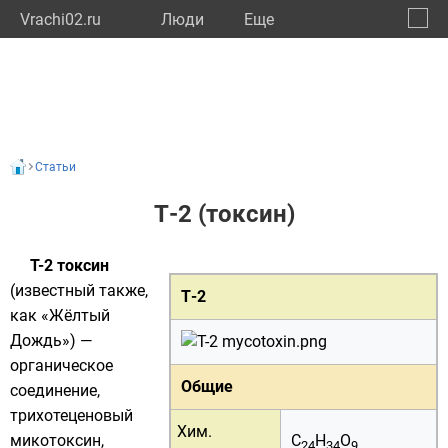
Vrachi02.ru
Люди
Eще
🔔
Респу
🔍
Статьи
Т-2 (токсин)
T-2 токсин
(известный также,
Т-2
как «Жёлтый
Дождь») —
органическое
Общие
соединение
,
трихотеценовый
Хим.
микотоксин
,
C
H
O
24
34
9