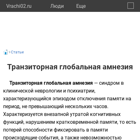
Vrachi02.ru
Люди
Eще
🔔
Респу
🔍
Статьи
Транзиторная глобальная амнезия
Транзиторная глобальная амнезия
— синдром в
клинической неврологии и психиатрии,
характеризующийся эпизодом отключения
памяти
на
период, не превышающий нескольких часов.
Характеризуется внезапной утратой когнитивных
функций, нарушением
кратковременной памяти
, то есть
потерей способности фиксировать в памяти
происходящие события, а также невозможностью