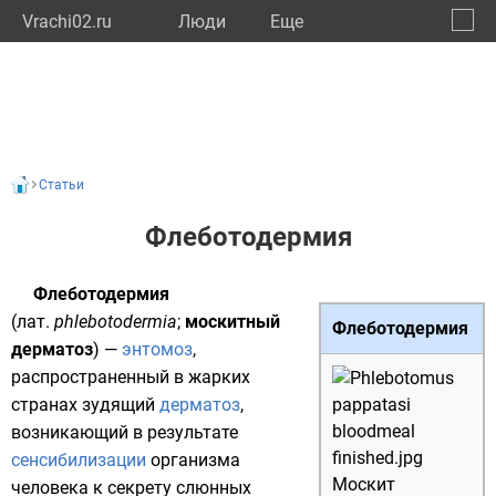
Vrachi02.ru
Люди
Eще
🔔
Респу
🔍
Статьи
Флеботодермия
Флеботодермия
(
лат.
phlebotodermia
;
москитный
Флеботодермия
дерматоз
) —
энтомоз
,
распространенный в жарких
странах зудящий
дерматоз
,
возникающий в результате
сенсибилизации
организма
Москит
человека к секрету слюнных