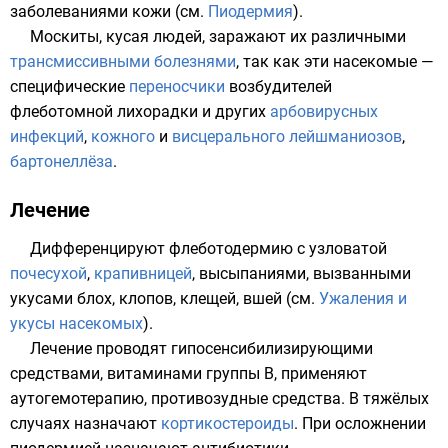
заболеваниями кожи (см.
Пиодермия
).
Москиты
, кусая людей, заражают их различными
трансмиссивными болезнями
, так как эти насекомые —
специфические
переносчики
возбудителей
флеботомной лихорадки
и других
арбовирусных
инфекций
,
кожного
и
висцерального лейшманиозов
,
бартонеллёза
.
Лечение
Дифференцируют флеботодермию с узловатой
почесухой
,
крапивницей
, высыпаниями, вызванными
укусами блох, клопов, клещей, вшей (см.
Ужаления и
укусы насекомых
).
Лечение проводят гипосенсибилизирующими
средствами,
витаминами группы B
, применяют
аутогемотерапию, противозудные средства. В тяжёлых
случаях назначают
кортикостероиды
. При осложнении