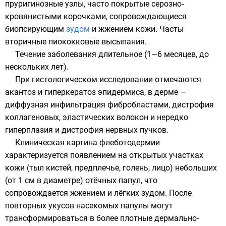
пруригинозные узлы, часто покрытые серозно-
кровянистыми корочками, сопровождающиеся
биопсирующим
зудом
и жжением кожи. Часты
вторичные пиококковые высыпания.
Течение заболевания длительное (1—6 месяцев, до
нескольких лет).
При гистологическом исследовании отмечаются
акантоз
и
гиперкератоз
эпидермиса, в дерме —
диффузная инфильтрация фибробластами, дистрофия
коллагеновых, эластических волокон и нередко
гиперплазия и дистрофия нервных пучков.
Клиническая картина флеботодермии
характеризуется появлением на открытых участках
кожи (тыл кистей, предплечье, голень, лицо) небольших
(от 1 см в диаметре) отёчных папул, что
сопровождается жжением и лёгких зудом. После
повторных укусов насекомых папулы могут
трансформироваться в более плотные дермально-