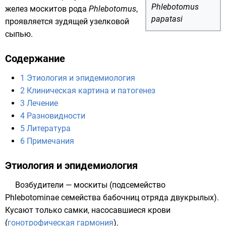
Phlebotomus
желез москитов рода
Phlebotomus
,
papatasi
проявляется зудящей узелковой
сыпью.
Содержание
1
Этиология и эпидемиология
2
Клиническая картина и патогенез
3
Лечение
4
Разновидности
5
Литература
6
Примечания
Этиология и эпидемиология
Возбудители —
москиты
(подсемейство
Phlebotominae семейства
бабочниц
отряда
двукрылых
).
Кусают только самки, насосавшиеся крови
(
гонотрофическая гармония
).