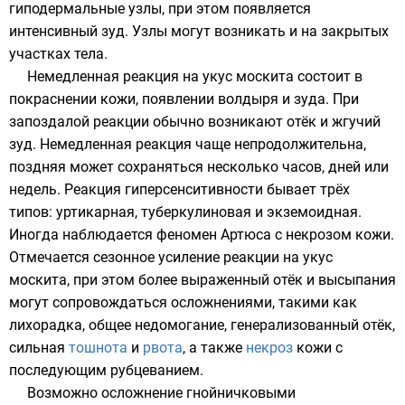
гиподермальные узлы, при этом появляется
интенсивный зуд. Узлы могут возникать и на закрытых
участках тела.
Немедленная реакция на укус москита состоит в
покраснении кожи, появлении волдыря и зуда. При
запоздалой реакции обычно возникают отёк и жгучий
зуд. Немедленная реакция чаще непродолжительна,
поздняя может сохраняться несколько часов, дней или
недель. Реакция гиперсенситивности бывает трёх
типов: уртикарная, туберкулиновая и экземоидная.
Иногда наблюдается феномен Артюса с некрозом кожи.
Отмечается сезонное усиление реакции на укус
москита, при этом более выраженный
отёк
и высыпания
могут сопровождаться осложнениями, такими как
лихорадка, общее недомогание, генерализованный отёк,
сильная
тошнота
и
рвота
, а также
некроз
кожи с
последующим рубцеванием.
Возможно осложнение гнойничковыми