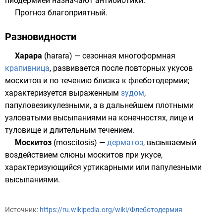
пиодермией назначают
антибиотики
.
Прогноз благоприятный.
Разновидности
Харара
(hararа) — сезонная многоформная
крапивница
, развивается после повторных укусов
москитов и по течению близка к флеботодермии;
характеризуется выраженным
зудом
,
папуловезикулезными, а в дальнейшем плотными
узловатыми высыпаниями на конечностях, лице и
туловище и длительным течением.
Москитоз
(moscitosis) —
дерматоз
, вызываемый
воздействием слюны москитов при укусе,
характеризующийся уртикарными или папулезными
высыпаниями.
Источник:
https://ru.wikipedia.org/wiki/Флеботодермия