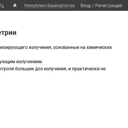
🔔
Вход
/
Регистрация
Республика Башкортостан
🔍
етрии
низирующего излучения
, основанные на химических
ующим излучением
.
троля больших доз излучения, и практически не