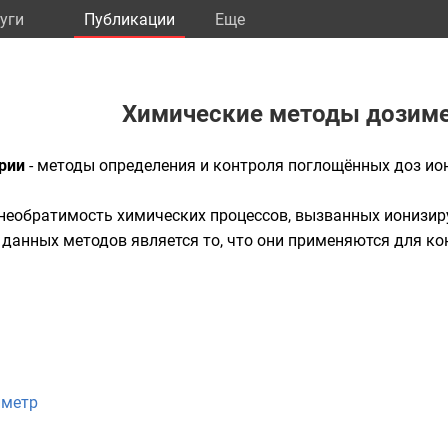
уги
Публикации
Eще
Химические методы дозим
рии
- методы определения и контроля поглощённых доз
ио
 необратимость химических процессов, вызванных
ионизир
данных методов является то, что они применяются для кон
иметр