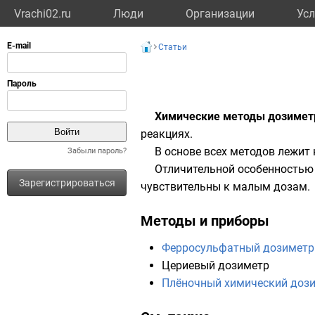
Vrachi02.ru
Люди
Организации
Усл
Статьи
Химические методы дозимет
реакциях.
В основе всех методов лежит
Забыли пароль?
Отличительной особенностью 
Зарегистрироваться
чувствительны к малым дозам.
Методы и приборы
Ферросульфатный дозиметр
Цериевый дозиметр
Плёночный химический доз