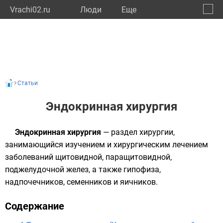
Vrachi02.ru
Люди
Eще
🔔
Респу
🔍
Статьи
Эндокринная хирургия
Эндокринная хирургия
— раздел хирургии,
занимающийся изучением и хирургическим лечением
заболеваний щитовидной, паращитовидной,
поджелудочной желез, а также гипофиза,
надпочечников, семенников и яичников.
Содержание