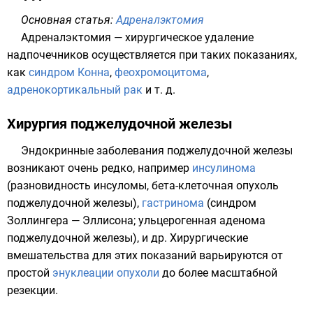
Основная статья:
Адреналэктомия
Адреналэктомия — хирургическое удаление
надпочечников осуществляется при таких показаниях,
как
синдром Конна
,
феохромоцитома
,
адренокортикальный рак
и т. д.
Хирургия поджелудочной железы
Эндокринные заболевания поджелудочной железы
возникают очень редко, например
инсулинома
(разновидность инсуломы, бета-клеточная опухоль
поджелудочной железы),
гастринома
(синдром
Золлингера — Эллисона; ульцерогенная аденома
поджелудочной железы), и др. Хирургические
вмешательства для этих показаний варьируются от
простой
энуклеации опухоли
до более масштабной
резекции.