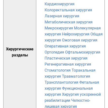
Кардиохирургия
Колоректальная хирургия
Лазерная хирургия
Метаболическая хирургия
Микрохирургия
Молекулярная
хирургия
Нейрохирургия
Общая
хирургия
Ожоговая хирургия
Оперативная хирургия
Хирургические
Ортопедия
Офтальмохирургия
разделы
Пластическая хирургия
Регенеративная хирургия
Стоматология
Торакальная
хирургия
Травматология
Трансплантология
Фетальная
хирургия
Функциональная
хирургия
Хирургия ускоренной
реабилитации
Челюстно-
лицевая хирургия