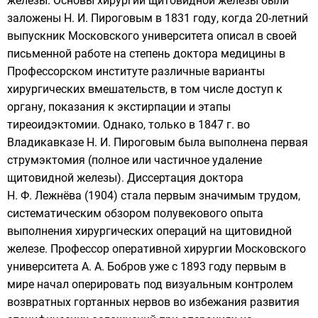
железы. Основы хирургии щитовидной железы были
заложены
Н. И. Пироговым
в 1831 году, когда 20-летний
выпускник Московского университета описал в своей
письменной работе на степень доктора медицины в
Профессорском институте
различные варианты
хирургических вмешательств, в том числе доступ к
органу, показания к экстирпации и этапы
тиреоидэктомии. Однако, только в 1847 г. во
Владикавказе Н. И. Пироговым была выполнена первая
струмэктомия (полное или частичное удаление
щитовидной железы). Диссертация доктора
Н. Ф. Лежнёва (1904) стала первым значимым трудом,
систематическим обзором полувекового опыта
выполнения хирургических операций на щитовидной
железе. Профессор оперативной хирургии Московского
университета
А. А. Бобров
уже с 1893 году первым в
мире начал оперировать под визуальным контролем
возвратных гортанных нервов во избежания развития