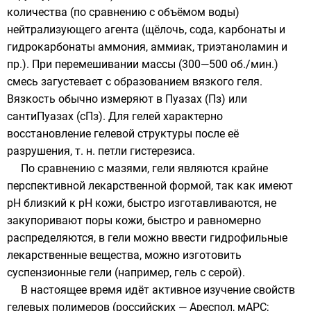
количества (по сравнению с объёмом воды)
нейтрализующего агента (щёлочь, сода, карбонаты и
гидрокарбонаты аммония, аммиак, триэтаноламин и
пр.). При перемешивании массы (300—500 об./мин.)
смесь загустевает с образованием вязкого геля.
Вязкость обычно измеряют в Пуазах (Пз) или
сантиПуазах (сПз). Для гелей характерно
восстановление гелевой структуры после её
разрушения, т. н. петли гистерезиса.
По сравнению с мазями, гели являются крайне
перспективной лекарственной формой, так как имеют
pH близкий к pH кожи, быстро изготавливаются, не
закупоривают поры кожи, быстро и равномерно
распределяются, в гели можно ввести
гидрофильные
лекарственные вещества, можно изготовить
суспензионные гели (например, гель с серой).
В настоящее время идёт активное изучение свойств
гелевых полимеров (
российских
— Ареспол, мАРС;