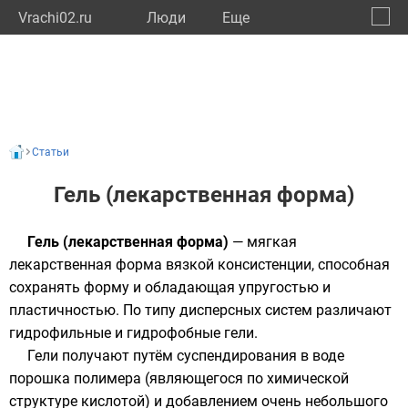
Vrachi02.ru
Люди
Eще
🔔
Респу
🔍
Статьи
Гель (лекарственная форма)
Гель (лекарственная форма)
— мягкая
лекарственная форма вязкой консистенции, способная
сохранять форму и обладающая упругостью и
пластичностью. По типу
дисперсных систем
различают
гидрофильные
и
гидрофобные
гели.
Гели получают путём суспендирования в воде
порошка полимера (являющегося по химической
структуре кислотой) и добавлением очень небольшого