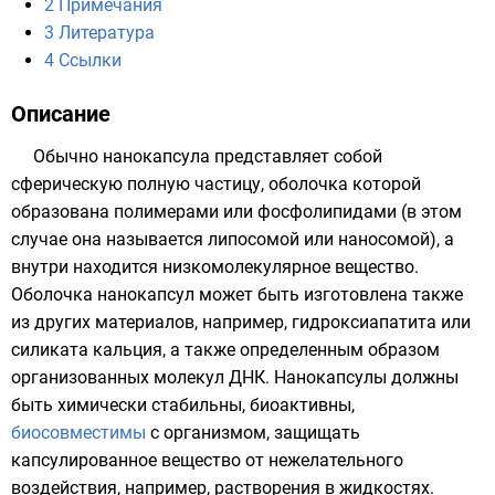
2
Примечания
3
Литература
4
Ссылки
Описание
Обычно нанокапсула представляет собой
сферическую полную частицу, оболочка которой
образована полимерами или
фосфолипидами
(в этом
случае она называется
липосомой
или
наносомой
), а
внутри находится низкомолекулярное вещество.
Оболочка нанокапсул может быть изготовлена также
из других материалов, например,
гидроксиапатита
или
силиката кальция
, а также определенным образом
организованных молекул
ДНК
. Нанокапсулы должны
быть химически стабильны, биоактивны,
биосовместимы
с организмом, защищать
капсулированное вещество от нежелательного
воздействия, например, растворения в жидкостях.