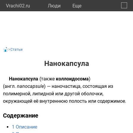
Vrachi02.ru
Люди
Eще
🔔
Респу
🔍
Статьи
Нанокапсула
Нанокапсула
(также
коллоидосома
)
(
англ.
nanocapsule
) —
наночастица
, состоящая из
полимерной
,
липидной
или другой оболочки,
окружающей её внутреннюю полость или содержимое.
Содержание
1
Описание