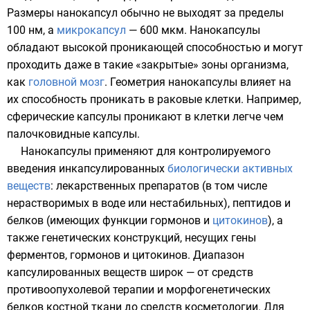
Размеры нанокапсул обычно не выходят за пределы
100 нм, а
микрокапсул
— 600 мкм. Нанокапсулы
обладают высокой проникающей способностью и могут
проходить даже в такие «закрытые» зоны организма,
как
головной мозг
. Геометрия нанокапсулы влияет на
их способность проникать в раковые клетки. Например,
сферические капсулы проникают в клетки легче чем
палочковидные капсулы.
Нанокапсулы применяют для контролируемого
введения
инкапсулированных
биологически активных
веществ
: лекарственных препаратов (в том числе
нерастворимых в воде или нестабильных),
пептидов
и
белков (имеющих функции гормонов и
цитокинов
), а
также генетических конструкций, несущих гены
ферментов, гормонов и цитокинов. Диапазон
капсулированных веществ широк — от средств
противоопухолевой терапии и морфогенетических
белков костной ткани до средств косметологии. Для