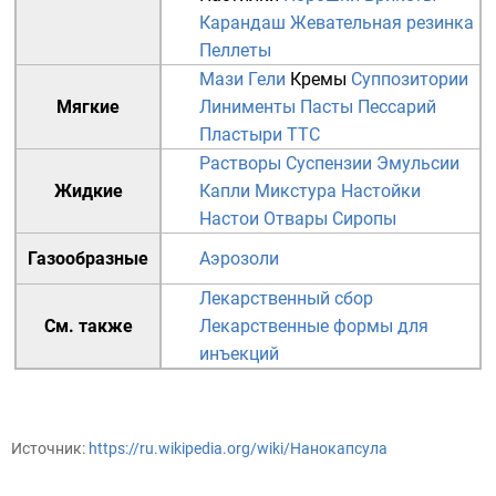
Карандаш
Жевательная резинка
Пеллеты
Мази
Гели
Кремы
Суппозитории
Мягкие
Линименты
Пасты
Пессарий
Пластыри
TTC
Растворы
Суспензии
Эмульсии
Жидкие
Капли
Микстура
Настойки
Настои
Отвары
Сиропы
Газообразные
Аэрозоли
Лекарственный сбор
См. также
Лекарственные формы для
инъекций
Источник:
https://ru.wikipedia.org/wiki/Нанокапсула