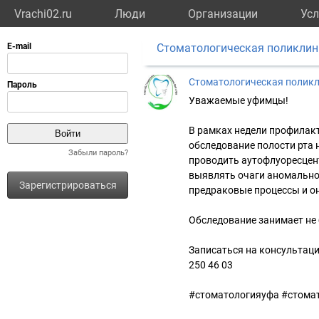
Vrachi02.ru
Люди
Организации
Усл
Стоматологическая поликли
Стоматологическая полик
Уважаемые уфимцы!
В рамках недели профилак
обследование полости рта 
Забыли пароль?
проводить аутофлуоресцент
выявлять очаги аномально
Зарегистрироваться
предраковые процессы и о
⠀
Обследование занимает не 
⠀
Записаться на консультаци
250 46 03
#стоматологияуфа #стома