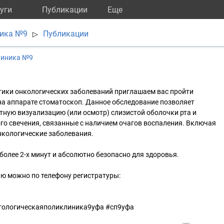
уги
Публикации
Eще
ника №9
Публикации
▷
линика №9
тики онкологических заболеваний приглашаем вас пройти
на аппарате стоматоскоп. Данное обследование позволяет
ную визуализацию (или осмотр) слизистой оболочки рта и
го свечения, связанные с наличием очагов воспаления. Включая
нкологические заболевания.
более 2-х минут и абсолютно безопасно для здоровья.
ю можно по телефону регистратуры:
тологическаяполиклиника9уфа #сп9уфа