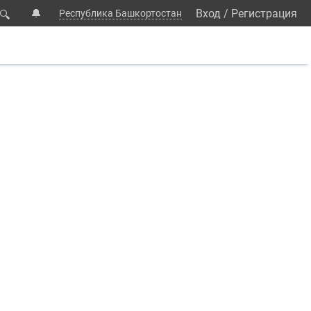
🔔
Вход
/
Регистрация
Республика Башкортостан
🔍