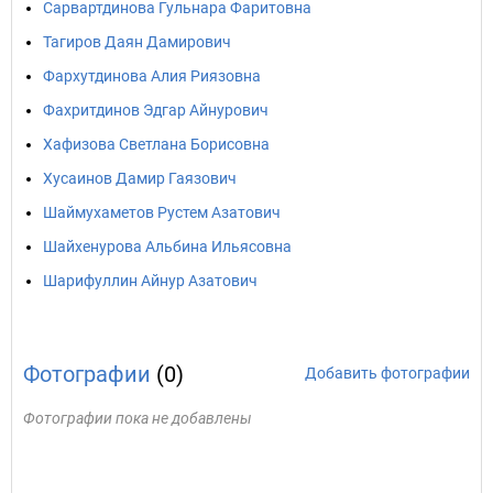
Сарвартдинова Гульнара Фаритовна
Тагиров Даян Дамирович
Фархутдинова Алия Риязовна
Фахритдинов Эдгар Айнурович
Хафизова Светлана Борисовна
Хусаинов Дамир Гаязович
Шаймухаметов Рустем Азатович
Шайхенурова Альбина Ильясовна
Шарифуллин Айнур Азатович
Фотографии
(0)
Добавить фотографии
Фотографии пока не добавлены