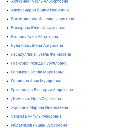
Акчурина Гузель Альбертовна
Александров Вадим Иванович
Багаутдинова Ильсияр Фаритовна
Басырова Юлия Ильдусовна
Беглова Алия Айратовна
Булатова Диана Артуровна
Габидуллина Гузель Фанисовна
Газизова Резида Нурулловна
Галимова Бэлла Маратовна
Гарипова Асия Мунировна
Григорьева Виктория Андреевна
Демченко Инна Сергеевна
Жилкина Марина Николаевна
Закиева Айгуль Флюровна
Ибрагимов Рушан Зуфарович