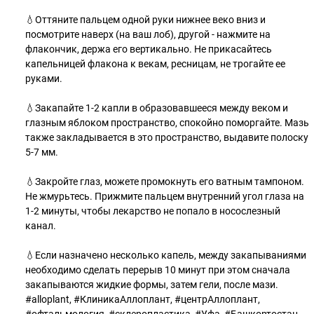
⠀
💧Оттяните пальцем одной руки нижнее веко вниз и
посмотрите наверх (на ваш лоб), другой - нажмите на
флакончик, держа его вертикально. Не прикасайтесь
капельницей флакона к векам, ресницам, не трогайте ее
руками.
⠀
💧Закапайте 1-2 капли в образовавшееся между веком и
глазным яблоком пространство, спокойно поморгайте. Мазь
также закладывается в это пространство, выдавите полоску
5-7 мм.
⠀
💧Закройте глаз, можете промокнуть его ватным тампоном.
Не жмурьтесь. Прижмите пальцем внутренний угол глаза на
1-2 минуты, чтобы лекарство не попало в носослезный
канал.
⠀
💧Если назначено несколько капель, между закапываниями
необходимо сделать перерыв 10 минут при этом сначала
закапываются жидкие формы, затем гели, после мази.
#alloplant, #КлиникаАллоплант, #центрАллоплант,