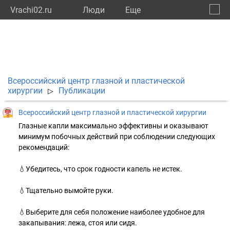
Vrachi02.ru
Люди
Eще
🔔
Респу
🔍
Всероссийский центр глазной и пластической
хирургии
Публикации
▷
Всероссийский центр глазной и пластической хирургии
Глазные капли максимально эффективны и оказывают
минимум побочных действий при соблюдении следующих
рекомендаций:
⠀
💧Убедитесь, что срок годности капель не истек.
⠀
💧Тщательно вымойте руки.
⠀
💧Выберите для себя положение наиболее удобное для
закапывания: лежа, стоя или сидя.