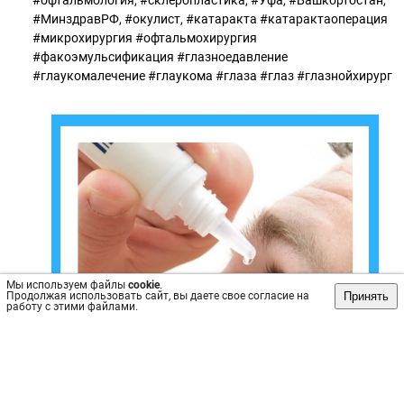
#офтальмология, #склеропластика, #Уфа, #Башкортостан,
#МинздравРФ, #окулист, #катаракта #катарактаоперация
#микрохирургия #офтальмохирургия
#факоэмульсификация #глазноедавление
#глаукомалечение #глаукома #глаза #глаз #глазнойхирург
Мы используем файлы
cookie
.
Принять
Продолжая использовать сайт, вы даете свое согласие на
работу с этими файлами.