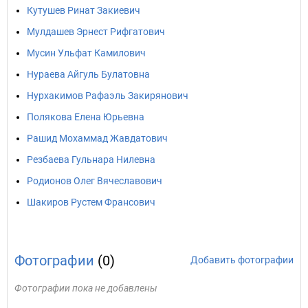
Кутушев Ринат Закиевич
Мулдашев Эрнест Рифгатович
Мусин Ульфат Камилович
Нураева Айгуль Булатовна
Нурхакимов Рафаэль Закирянович
Полякова Елена Юрьевна
Рашид Мохаммад Жавдатович
Резбаева Гульнара Нилевна
Родионов Олег Вячеславович
Шакиров Рустем Франсович
Фотографии
(0)
Добавить фотографии
Фотографии пока не добавлены