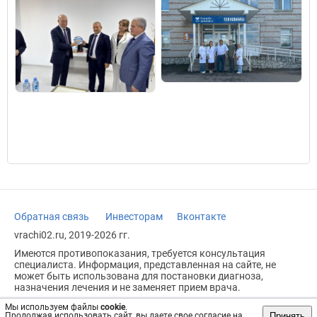
Обратная связь
Инвесторам
Вконтакте
vrachi02.ru, 2019-2026 гг.
Имеются противопоказания, требуется консультация
специалиста. Информация, представленная на сайте, не
может быть использована для постановки диагноза,
назначения лечения и не заменяет прием врача.
Возрастное ограничение: 18+
Мы используем файлы
cookie
.
Принять
Продолжая использовать сайт, вы даете свое согласие на