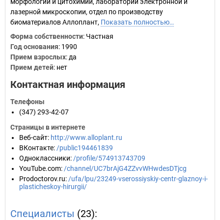
морфологии и цитохимии, лаборатории электронной и
лазерной микроскопии, отдел по производству
биоматериалов Аллоплант,
Показать полностью…
Форма собственности
: Частная
Год основания
:
1990
Прием взрослых
: да
Прием детей
: нет
Контактная информация
Телефоны
(347) 293-42-07
Страницы в интернете
Веб-сайт
:
http://www.alloplant.ru
ВКонтакте
:
/public194461839
Одноклассники
:
/profile/574913743709
YouTube.com
:
/channel/UC7brAjG4ZZvvWHwdesDTjcg
Prodoctorov.ru
:
/ufa/lpu/23249-vserossiyskiy-centr-glaznoy-i-
plasticheskoy-hirurgii/
Специалисты
(23):