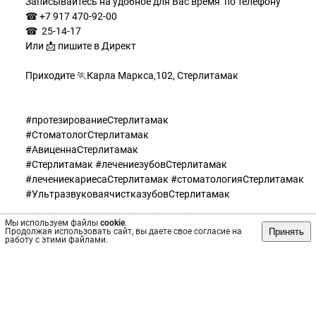
Записывайтесь на удобное для Вас время по телефону
☎ +7 917 470-92-00
☎ 25-14-17
Или 📩 пишите в Директ
⠀
Приходите 🏃Карла Маркса,102, Стерлитамак
⠀
⠀
#протезированиеСтерлитамак
#СтоматологСтерлитамак
#АвиценнаСтерлитамак
#Стерлитамак #лечениезубовСтерлитамак
#лечениекариесаСтерлитамак #стоматологияСтерлитамак
#УльтразвуковаячистказубовСтерлитамак
Мы используем файлы
cookie
.
Принять
Продолжая использовать сайт, вы даете свое согласие на
работу с этими файлами.