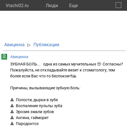
Vrachi02.ru
Люди
Eще
🔔
Респу
🔍
Авиценна
Публикации
▷
Авиценна
ЗУБНАЯ БОЛЬ... одна из самых мучительных 🥺 Согласны?
Пожалуйста, не откладывайте визит к стоматологу, тем
более если Вас что-то беспокоит❗️🙏
Причины, вызывающие зубную боль:
🔺 Полости, дырки в зубе
🔺 Воспаление пульпы зуба
🔺 Эрозия эмали зубов
🔺 Ангина, гайморит
🔺 Пародонтоз