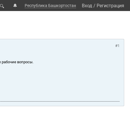
🔔
Вход
/
Регистрация
Республика Башкортостан
🔍
#1
е рабочие вопросы.