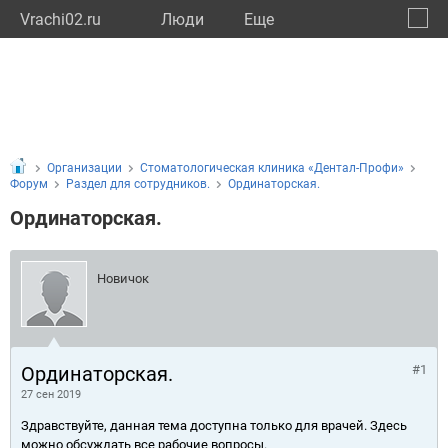
Vrachi02.ru
Люди
Eще
🔔
Респу
🔍
Организации
Стоматологическая клиника «Дентал-Профи»
Форум
Раздел для сотрудников.
Ординаторская.
Ординаторская.
Новичок
Ординаторская.
#1
27 сен 2019
Здравствуйте, данная тема доступна только для врачей. Здесь
можно обсуждать все рабочие вопросы.