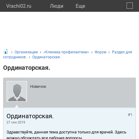
Vrachi02.ru
Люди
Eще
🔔
Респу
🔍
Организации
«Клиника профилактики»
Форум
Раздел для
сотрудников.
Ординаторская.
Ординаторская.
Новичок
Ординаторская.
#1
27 сен 2019
Здравствуйте, данная тема доступна только для врачей. Здесь
можно обсуждать все рабочие вопросы.