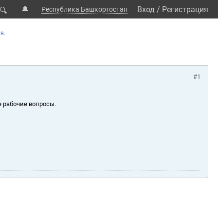
🔔
Вход
/
Регистрация
Республика Башкортостан
🔍
я.
#1
е рабочие вопросы.