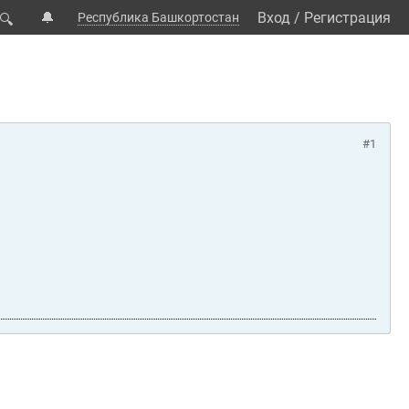
🔔
Вход
/
Регистрация
Республика Башкортостан
🔍
#1