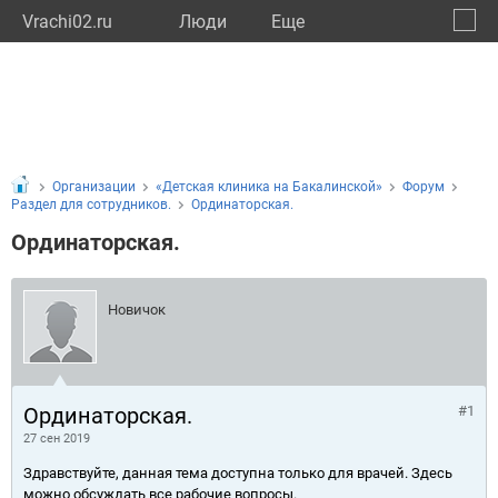
Vrachi02.ru
Люди
Eще
🔔
Респу
🔍
Организации
«Детская клиника на Бакалинской»
Форум
Раздел для сотрудников.
Ординаторская.
Ординаторская.
Новичок
Ординаторская.
#1
27 сен 2019
Здравствуйте, данная тема доступна только для врачей. Здесь
можно обсуждать все рабочие вопросы.