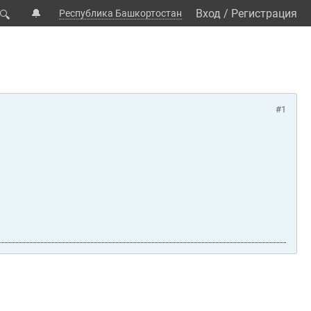
🔔
Вход
/
Регистрация
Республика Башкортостан
🔍
#1