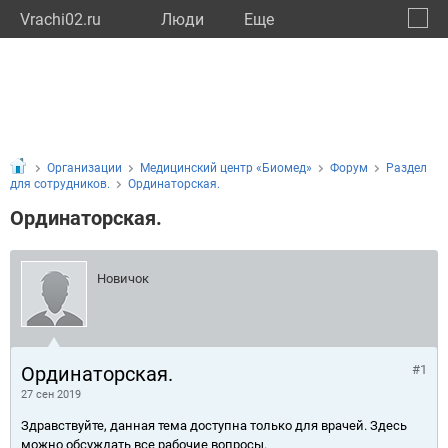
Vrachi02.ru
Люди
Eще
🔔
Респу
🔍
Организации
Медицинский центр «Биомед»
Форум
Раздел
для сотрудников.
Ординаторская.
Ординаторская.
Новичок
Ординаторская.
#1
27 сен 2019
Здравствуйте, данная тема доступна только для врачей. Здесь
можно обсуждать все рабочие вопросы.