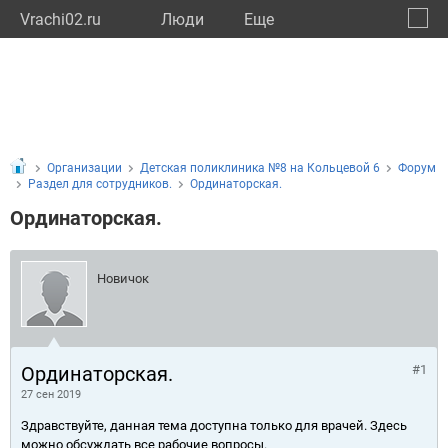
Vrachi02.ru
Люди
Eще
🔔
Респу
🔍
Организации
Детская поликлиника №8 на Кольцевой 6
Форум
Раздел для сотрудников.
Ординаторская.
Ординаторская.
Новичок
Ординаторская.
#1
27 сен 2019
Здравствуйте, данная тема доступна только для врачей. Здесь
можно обсуждать все рабочие вопросы.