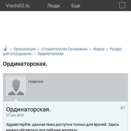
Vrachi02.ru
Люди
Eще
🔔
Респу
🔍
Организации
«Стоматология Сеченовых»
Форум
Раздел
для сотрудников.
Ординаторская.
Ординаторская.
Новичок
Ординаторская.
#1
27 сен 2019
Здравствуйте, данная тема доступна только для врачей. Здесь
можно обсуждать все рабочие вопросы.