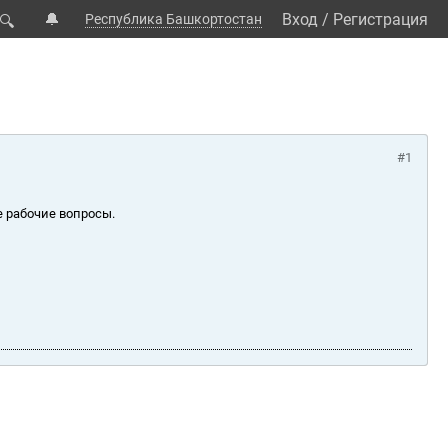
🔔
Вход
/
Регистрация
Республика Башкортостан
🔍
#1
е рабочие вопросы.