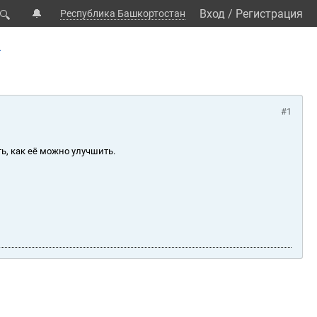
🔔
Вход
/
Регистрация
Республика Башкортостан
🔍
.
#1
ь, как её можно улучшить.