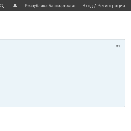
🔔
Вход
/
Регистрация
Республика Башкортостан
🔍
#1