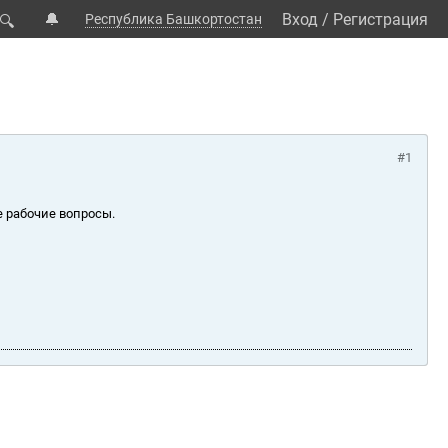
🔔
Вход
/
Регистрация
Республика Башкортостан
🔍
#1
е рабочие вопросы.