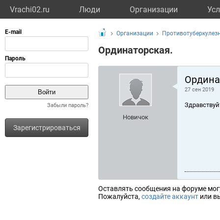
Vrachi02.ru
Люди
Организации
Усл
Организации
Противотуберкулез
Ординаторская.
Ордина
27 сен 2019
Здравствуй
Забыли пароль?
Новичок
Зарегистрироваться
Оставлять сообщения на форуме мог
Пожалуйста,
создайте аккаунт
или вы