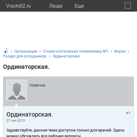
Vrachi02.ru
Люди
Eще
🔔
Респу
🔍
Организации
Стоматологическая поликлиника №1
Форум
Раздел для сотрудников.
Ординаторская.
Ординаторская.
Новичок
Ординаторская.
#1
27 сен 2019
Здравствуйте, данная тема доступна только для врачей. Здесь
можно обсуждать все рабочие вопросы.