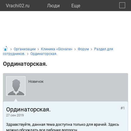
Vrachi02.ru
Люди
Eще
🔔
Респу
🔍
Организации
Клиника «Giovane»
Форум
Раздел для
сотрудников.
Ординаторская.
Ординаторская.
Новичок
Ординаторская.
#1
27 сен 2019
Здравствуйте, данная тема доступна только для врачей. Здесь
можно обсуждать все рабочие вопросы.