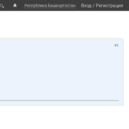
🔔
Вход
/
Регистрация
Республика Башкортостан
🔍
#1