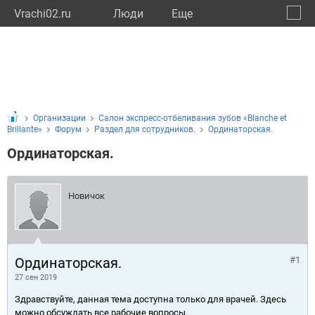
Vrachi02.ru
Люди
Eще
🔔
Респу
🔍
Организации
Салон экспресс-отбеливания зубов «Blanche et
Brillante»
Форум
Раздел для сотрудников.
Ординаторская.
Ординаторская.
Новичок
Ординаторская.
#1
27 сен 2019
Здравствуйте, данная тема доступна только для врачей. Здесь
можно обсуждать все рабочие вопросы.