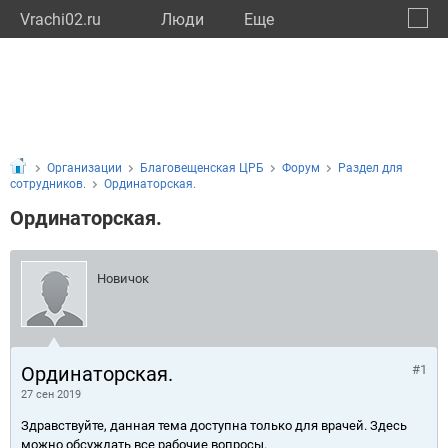
Vrachi02.ru
Люди
Eще
🔔
Респу
🔍
Организации
Благовещенская ЦРБ
Форум
Раздел для
сотрудников.
Ординаторская.
Ординаторская.
Новичок
Ординаторская.
#1
27 сен 2019
Здравствуйте, данная тема доступна только для врачей. Здесь
можно обсуждать все рабочие вопросы.