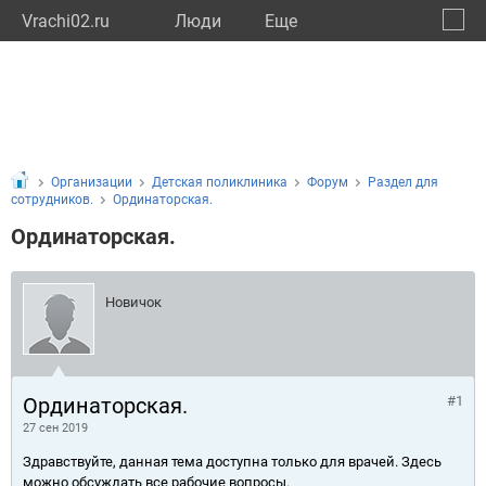
Vrachi02.ru
Люди
Eще
🔔
Респу
🔍
Организации
Детская поликлиника
Форум
Раздел для
сотрудников.
Ординаторская.
Ординаторская.
Новичок
Ординаторская.
#1
27 сен 2019
Здравствуйте, данная тема доступна только для врачей. Здесь
можно обсуждать все рабочие вопросы.