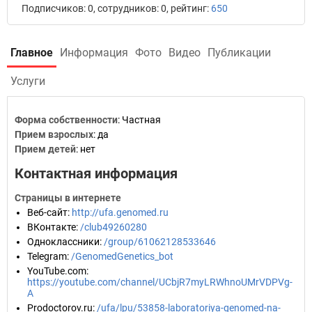
Подписчиков: 0, сотрудников: 0, рейтинг:
650
Главное
Информация
Фото
Видео
Публикации
Услуги
Форма собственности
: Частная
Прием взрослых
: да
Прием детей
: нет
Контактная информация
Страницы в интернете
Веб-сайт
:
http://ufa.genomed.ru
ВКонтакте
:
/club49260280
Одноклассники
:
/group/61062128533646
Telegram
:
/GenomedGenetics_bot
YouTube.com
:
https://youtube.com/channel/UCbjR7myLRWhnoUMrVDPVg-
A
Prodoctorov.ru
:
/ufa/lpu/53858-laboratoriya-genomed-na-