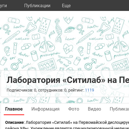
уги
Публикации
Eще
Лаборатория «Ситилаб» на П
Подписчиков: 0, сотрудников: 0, рейтинг:
1119
Главное
Информация
Фото
Видео
Публика
Описание
: Лаборатория «Ситилаб» на Первомайской дислоциру
района Уфы. Учреждение является специализированной медицин