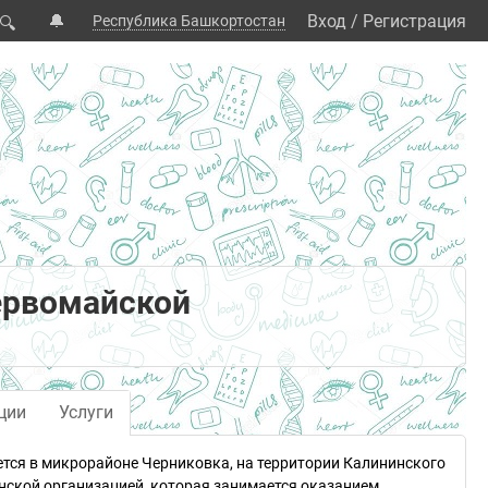
🔔
Вход
/
Регистрация
Республика Башкортостан
🔍
ервомайской
ции
Услуги
ется в микрорайоне Черниковка, на территории Калининского
ской организацией, которая занимается оказанием